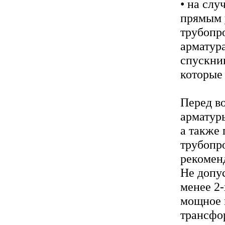
• на слу
прямым 
трубопро
арматура
спускни
которые
Перед во
арматур
а также 
трубопр
рекомен
Не допус
менее 2-
мощное 
трансфо