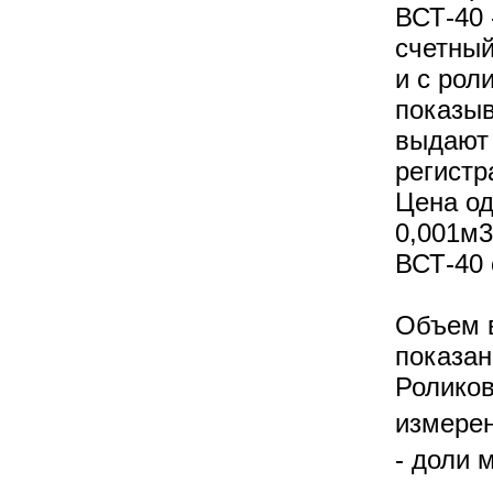
ВСТ-40 
счетный
и с рол
показыв
выдают 
регистр
Цена од
0,001м3
ВСТ-40 
Объем в
показан
Ролико
измере
- доли 