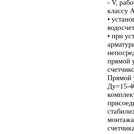
- V, раб
классу А
• устано
водосчет
• при ус
арматуры
непосре
прямой у
счетчико
Прямой 
Ду=15-40
комплек
присоед
стабили
монтажа
счетчика