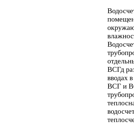
Водосче
помещен
окружаю
влажнос
Водосче
трубопро
отдельн
ВСГд ра
вводах в
ВСГ и В
трубопр
теплосн
водосче
теплосч