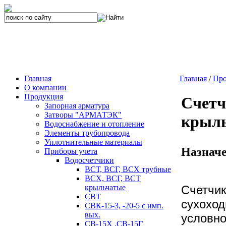
Главная
Главная
/
Про
О компании
Продукция
Счетч
Запорная арматура
Затворы "АРМАТЭК"
крыл
Водоснабжение и отопление
Элементы трубопровода
Уплотнительные материалы
Назнач
Приборы учета
Водосчетчики
ВСТ, ВСГ, ВСХ трубные
ВСХ, ВСГ, ВСТ
Счетчи
крыльчатые
СВТ
сухоход
СВК-15-3, -20-5 с имп.
вых.
условно
СВ-15Х ,СВ-15Г