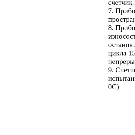
счетчик 
7. Приб
простра
8. Приб
износос
останов 
цикла 15
непреры
9. Счетч
испытани
0С)