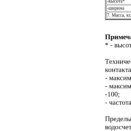
-высота*
-ширина
7. Масса, кг
Примеч
* - выс
Техниче
контакт
- макси
- макси
-100;
- частот
Пределы
водосче