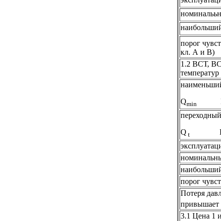
номинальь
наибольши
порог чувст
кл. А и В)
1.2 ВСТ, ВС
температур
наименьши
Q
Кла
min
переходный
Q
Кла
t
эксплуатац
номинальны
наибольший
порог чувс
Потеря давл
привышает 
3.1 Цена 1 