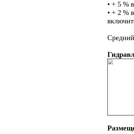
• + 5 % 
• + 2 % 
включит
Средний 
Гидравл
Размеще