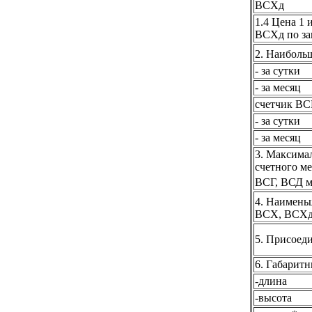
ВСХд
1.4 Цена 1 
ВСХд по за
2. Наиболь
- за сутки
- за месяц
счетчик ВС
- за сутки
- за месяц
3. Максима
счетного м
ВСГ, ВСД 
4. Наимень
ВСХ, ВСХд
5. Присоед
6. Габаритн
-длина
-высота