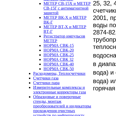
25, 32,
МЕТЕР СВ-15Х и МЕТЕР
СВ-15Г с антимагнитной
счетчик
защитой
2001, п
МЕТЕР ВК-Х и МЕТЕР
ВК-Г
воды по
МЕТЕР ВТ-Х и МЕТЕР
2874-82
ВТ-Г
Регистратор импульсов
трубопр
МЕТЕР
теплосн
НОРМА СВК-15
НОРМА СВК-20
водосна
НОРМА СВК-25
НОРМА СВК 32
в диапа
НОРМА СВК-40
НОРМА СВК-50
вода) и
Расходомеры, Теплосчетчики
Счетчики газа
вода) и
Счетчики пара
горячая
Измерительные комплексы и
электронные корректоры газа
Образцовые и поверочные
стенды, монтаж
преоброзователей и индикаторы
прохождения очистных
устройств по нефтепродукту