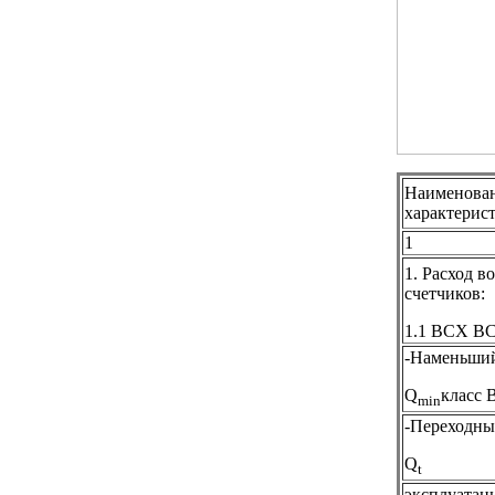
Наименован
характерис
1
1. Расход в
счетчиков:
1.1 ВСХ ВС
-Наменьший
Q
класс 
min
-Переходны
Q
Rkf
t
эксплуата