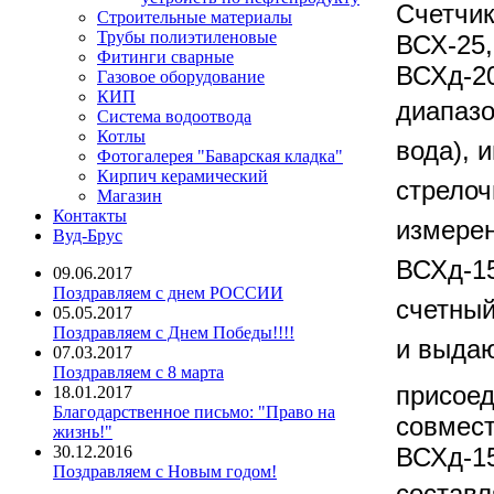
Счетчик
Строительные материалы
Трубы полиэтиленовые
ВСХ-25,
Фитинги сварные
ВСХд-20
Газовое оборудование
КИП
диапаз
Система водоотвода
Котлы
вода), 
Фотогалерея "Баварская кладка"
Кирпич керамический
стрело
Магазин
Контакты
измерен
Вуд-Брус
ВСХд-15
09.06.2017
Поздравляем с днем РОССИИ
счетный
05.05.2017
Поздравляем с Днем Победы!!!!
и выда
07.03.2017
Поздравляем с 8 марта
присоед
18.01.2017
Благодарственное письмо: "Право на
совмест
жизнь!"
30.12.2016
ВСХд-15
Поздравляем с Новым годом!
составл