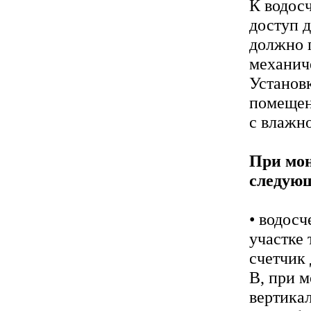
К водос
доступ д
должно 
механич
Установк
помещен
с влажн
При мо
следующ
• водосч
участке 
счетчик 
В, при м
вертика