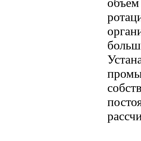
объем
рота
орган
больш
Уста
промы
собст
посто
рассчи