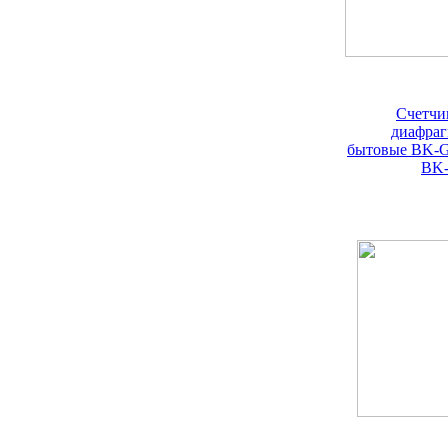
Счетчи
диафра
бытовые BK-G
BK