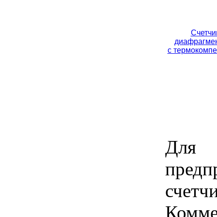
Счетчи
диафрагмен
с термокомп
Для 
предп
счет
Комме