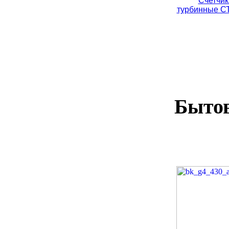
Счетчик
турбинные СТ
Бытов