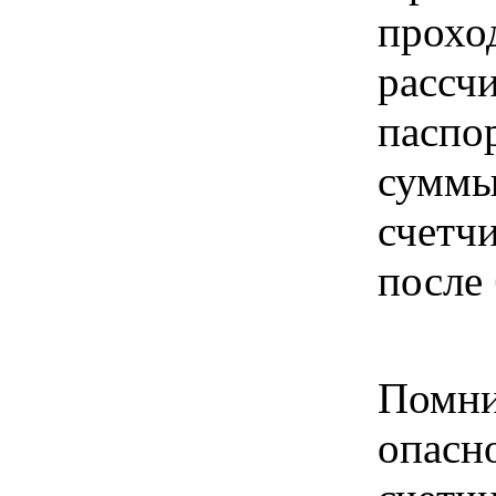
прохо
рассч
паспо
суммы
счетч
после 
Помни
опасн