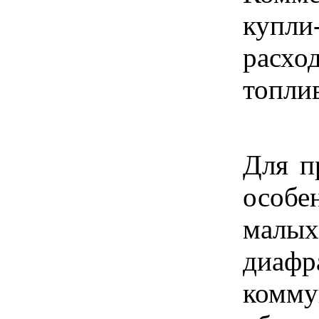
купли
расхо
топли
Для п
особе
малы
диафр
комму