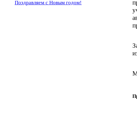
п
Поздравляем с Новым годом!
у
а
п
З
и
М
П