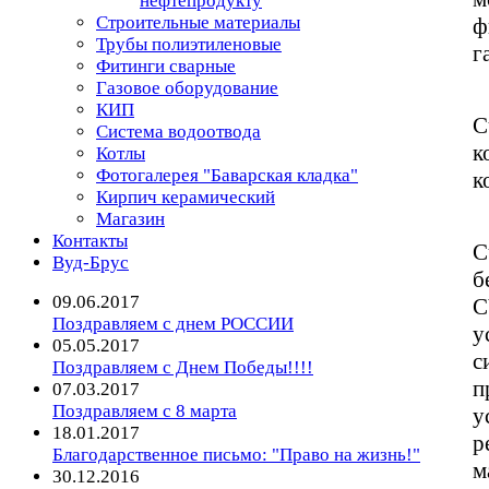
нефтепродукту
Строительные материалы
ф
Трубы полиэтиленовые
г
Фитинги сварные
Газовое оборудование
КИП
С
Система водоотвода
к
Котлы
Фотогалерея "Баварская кладка"
к
Кирпич керамический
Магазин
Контакты
С
Вуд-Брус
б
09.06.2017
C
Поздравляем с днем РОССИИ
у
05.05.2017
с
Поздравляем с Днем Победы!!!!
п
07.03.2017
Поздравляем с 8 марта
у
18.01.2017
р
Благодарственное письмо: "Право на жизнь!"
м
30.12.2016