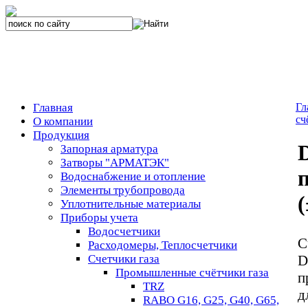
Главная
Гл
сч
О компании
Продукция
Запорная арматура
Затворы "АРМАТЭК"
Водоснабжение и отопление
Элементы трубопровода
Уплотнительные материалы
Приборы учета
Водосчетчики
С
Расходомеры, Теплосчетчики
Счетчики газа
D
Промышленные счётчики газа
п
TRZ
д
RABO G16, G25, G40, G65,