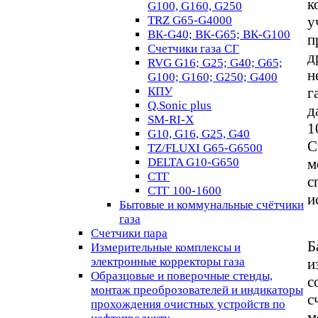
к
G100, G160, G250
TRZ G65-G4000
у
ВК-G40; ВК-G65; ВК-G100
п
Счетчики газа СГ
д
RVG G16; G25; G40; G65;
н
G100; G160; G250; G400
КПУ
г
Q.Sonic plus
д
SM-RI-X
1
G10, G16, G25, G40
С
TZ/FLUXI G65-G6500
DELTA G10-G650
м
СТГ
с
СТГ 100-1600
и
Бытовые и коммунальные счётчики
газа
Счетчики пара
Б
Измерительные комплексы и
электронные корректоры газа
и
Образцовые и поверочные стенды,
с
монтаж преоброзователей и индикаторы
с
прохождения очистных устройств по
м