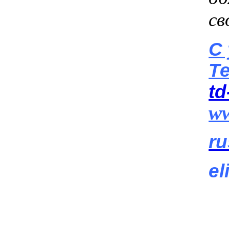
св
С
Т
td
ww
ru
el