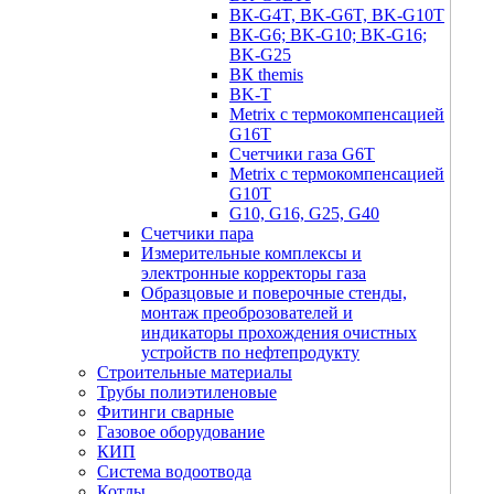
ВК-G4T, BK-G6T, BK-G10T
ВК-G6; BK-G10; BK-G16;
BK-G25
ВК themis
BK-T
Metrix с термокомпенсацией
G16T
Счетчики газа G6T
Metrix с термокомпенсацией
G10T
G10, G16, G25, G40
Счетчики пара
Измерительные комплексы и
электронные корректоры газа
Образцовые и поверочные стенды,
монтаж преоброзователей и
индикаторы прохождения очистных
устройств по нефтепродукту
Строительные материалы
Трубы полиэтиленовые
Фитинги сварные
Газовое оборудование
КИП
Система водоотвода
Котлы