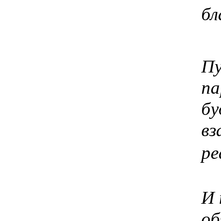
бл
Пу
па
бу
вз
ре
И 
об