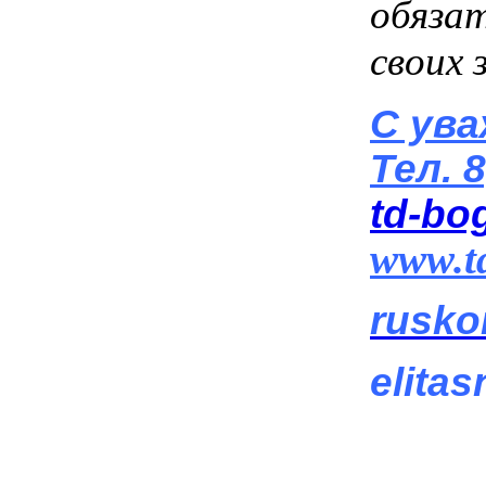
обязат
своих
С ув
Тел.
8
td-bo
www.t
rusko
elita