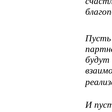
счастл
благоп
Пусть
партн
будут
взаимо
реализ
И пуст