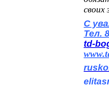
своих
С ув
Тел.
td-bo
www.t
rusko
elita