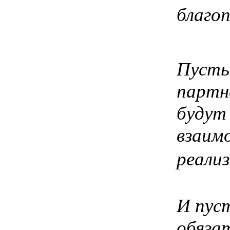
благоп
Пусть
партн
будут
взаимо
реализ
И пуст
обяза