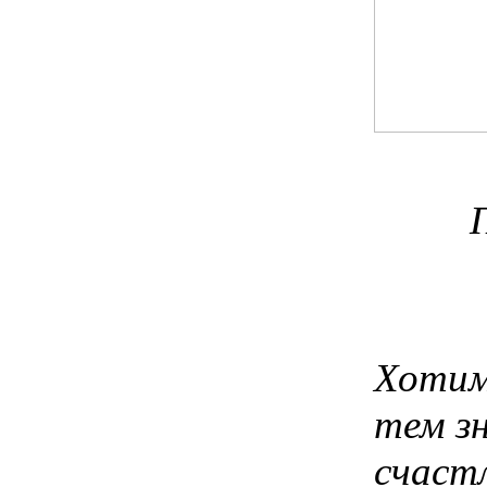
Хотим
тем з
счаст