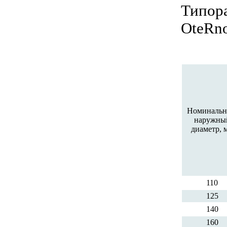
Типор
OteRno
Номиналь
наружны
диаметр, 
110
125
140
160