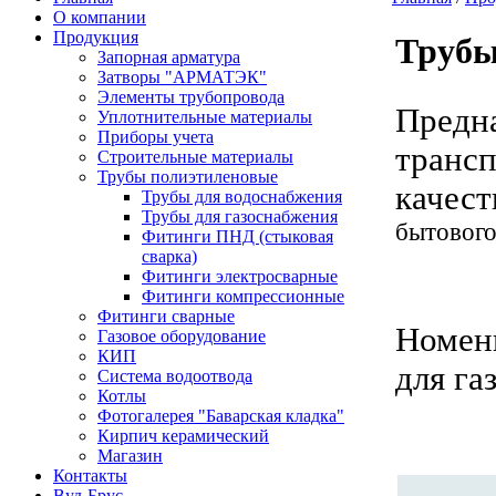
О компании
Продукция
Трубы
Запорная арматура
Затворы "АРМАТЭК"
Элементы трубопровода
Предна
Уплотнительные материалы
Приборы учета
транс
Строительные материалы
Трубы полиэтиленовые
качест
Трубы для водоснабжения
Трубы для газоснабжения
бытового
Фитинги ПНД (стыковая
сварка)
Фитинги электросварные
Фитинги компрессионные
Фитинги сварные
Номен
Газовое оборудование
КИП
для га
Система водоотвода
Котлы
Фотогалерея "Баварская кладка"
Кирпич керамический
Магазин
Контакты
Вуд-Брус