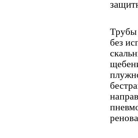
защит
Трубы 
без ис
скальн
щебен
плужно
бестра
направ
пневмо
ренова